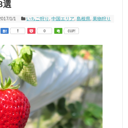
8選
2017/1/1
いちご狩り
,
中国エリア
,
島根県
,
果物狩り
0
CLIP!