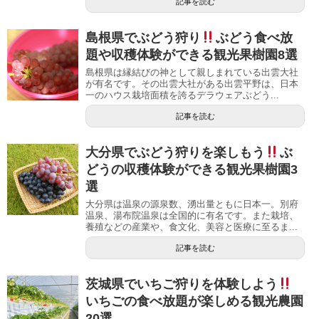
記事を読む
島根県でぶどう狩り
ぶどう食べ放
題や収穫体験ができる観光果樹園8選
島根県は縁結びの神として親しまれている出雲大社
が有名です。その出雲大社がある出雲平野は、日本
一のハウス栽培面積を誇るデラウェアぶどう...
記事を読む
大分県でぶどう狩りを楽しもう
ぶ
どうの収穫体験ができる観光果樹園3
選
大分県は温泉の源泉数、湧出量ともに日本一。別府
温泉、湯布院温泉は全国的に有名です。また栽培、
養殖などの産業や、食文化、美容と医療に至るま...
記事を読む
茨城県でいちご狩りを体験しよう
いちごの食べ放題が楽しめる観光農園
20選