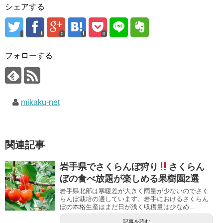
シェアする
0
0
フォローする
mikaku-net
関連記事
岩手県でさくらんぼ狩り
さくらん
ぼの食べ放題が楽しめる果樹園2選
岩手県北部は寒暖差が大きく雨量が少ないのでさく
らんぼ栽培の適しています。岩手におけるさくらん
ぼの本格生産はまだ日が浅く収穫量は少なめ...
記事を読む