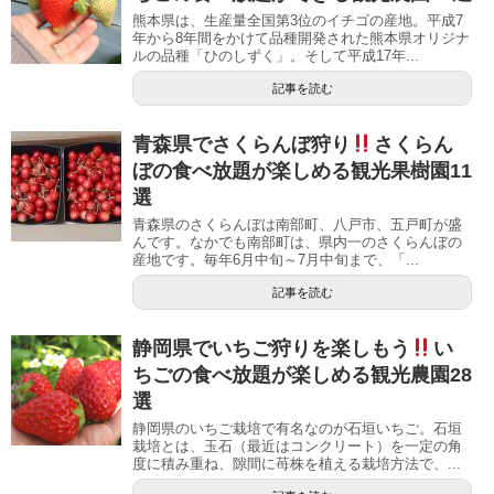
熊本県は、生産量全国第3位のイチゴの産地。平成7
年から8年間をかけて品種開発された熊本県オリジナ
ルの品種「ひのしずく」。そして平成17年...
記事を読む
青森県でさくらんぼ狩り
さくらん
ぼの食べ放題が楽しめる観光果樹園11
選
青森県のさくらんぼは南部町、八戸市、五戸町が盛
んです。なかでも南部町は、県内一のさくらんぼの
産地です。毎年6月中旬～7月中旬まで、「...
記事を読む
静岡県でいちご狩りを楽しもう
い
ちごの食べ放題が楽しめる観光農園28
選
静岡県のいちご栽培で有名なのが石垣いちご。石垣
栽培とは、玉石（最近はコンクリート）を一定の角
度に積み重ね、隙間に苺株を植える栽培方法で、...