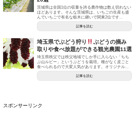
茨城県は全国1位の収量を誇る農作物は数え切れない
ほどあります。そんな茨城県は、いちごの生産も盛
んでいちごで有名な栃木に継いで関東2位です...
記事を読む
埼玉県でぶどう狩り
ぶどうの摘み
取りや食べ放題ができる観光農園11選
埼玉県秩父では秩父地域でしか手に入らない「ちち
ぶ山ルビー」というぶどうを栽培。種がなく皮ごと
食べられるので大変人気があります。オリジナル...
記事を読む
スポンサーリンク