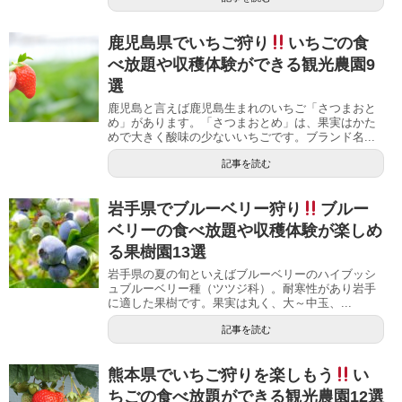
鹿児島県でいちご狩り
いちごの食
べ放題や収穫体験ができる観光農園9
選
鹿児島と言えば鹿児島生まれのいちご「さつまおと
め」があります。「さつまおとめ」は、果実はかた
めで大きく酸味の少ないいちごです。ブランド名...
記事を読む
岩手県でブルーベリー狩り
ブルー
ベリーの食べ放題や収穫体験が楽しめ
る果樹園13選
岩手県の夏の旬といえばブルーベリーのハイブッシ
ュブルーベリー種（ツツジ科）。耐寒性があり岩手
に適した果樹です。果実は丸く、大～中玉、...
記事を読む
熊本県でいちご狩りを楽しもう
い
ちごの食べ放題ができる観光農園12選