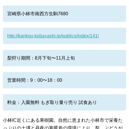
宮崎県小林市南西方生駒7680
http://kankou-kobayashi.jp/publics/index/141/
梨狩り期間：8月下旬〜11月上旬
営業時間：9：00〜18：00
料金：入園無料 もぎ取り量り売り 試食あり
小林IC近くにある果樹園。自然に恵まれた小林市で栄養た
っぷりの土壌と昼夜の寒暖差の環境により、梨、ぶどうが