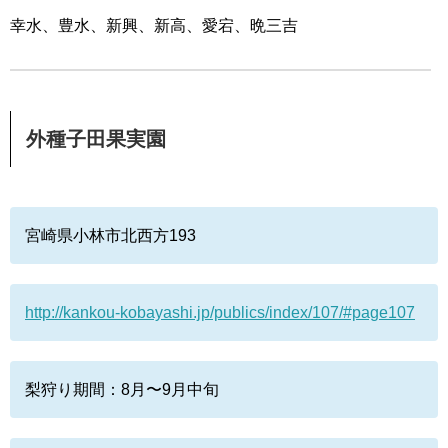
幸水、豊水、新興、新高、愛宕、晩三吉
外種子田果実園
宮崎県小林市北西方193
http://kankou-kobayashi.jp/publics/index/107/#page107
梨狩り期間：8月〜9月中旬