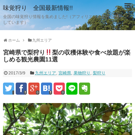
味覚狩り 全国最新情報!!
全国の味覚狩り情報を集めました!（アフィリエイト広告を利用
しています）
ホーム
九州エリア
宮崎県で梨狩り
梨の収穫体験や食べ放題が楽
しめる観光農園11選
2017/3/9
九州エリア
,
宮崎県
,
果物狩り
,
梨狩り
0
0