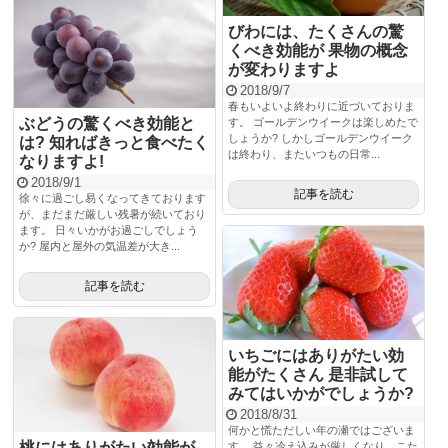
びわには、たくさんの驚
くべき効能が 果物の概念
が変わりますよ
2018/9/7
春もいよいよ終わりに近づいておりま
ぶどうの驚くべき効能と
す。 ゴールデンウイークは楽しめたで
しょうか? しかしゴールデンウイーク
は? 知ればきっと食べたく
は終わり、またいつもの日常...
なりますよ!
2018/9/1
記事を読む
徐々に過ごし易くなってきております
が、まだまだ厳しい残暑が続いており
ます。 日々いかがお過ごしでしょう
か? 屋内と屋外の気温差が大き...
記事を読む
いちごにはありがたい効
能がたくさん 是非試して
みてはいかがでしょうか?
2018/8/31
何かと慌ただしい年の瀬ではございま
桃にはありがたい効能が
す。 益々冷え込みが厳しくなり、こた