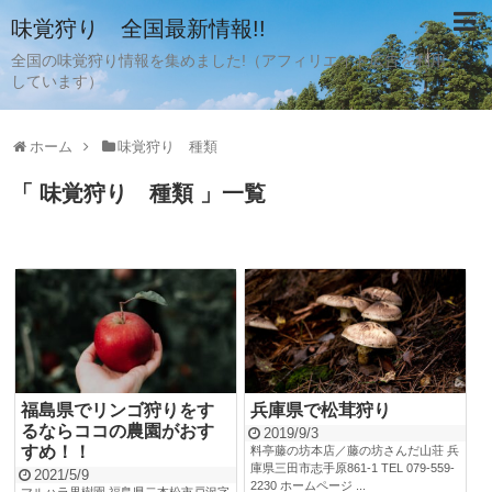
味覚狩り 全国最新情報!!
全国の味覚狩り情報を集めました!（アフィリエイト広告を利用
しています）
ホーム
味覚狩り 種類
「 味覚狩り 種類 」一覧
福島県でリンゴ狩りをす
兵庫県で松茸狩り
るならココの農園がおす
2019/9/3
すめ！！
料亭藤の坊本店／藤の坊さんだ山荘 兵
庫県三田市志手原861-1 TEL 079-559-
2021/5/9
2230 ホームページ ...