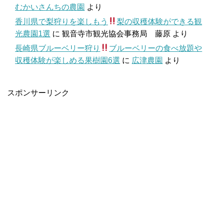
むかいさんちの農園
より
香川県で梨狩りを楽しもう
梨の収穫体験ができる観
光農園1選
に
観音寺市観光協会事務局 藤原
より
長崎県ブルーベリー狩り
ブルーベリーの食べ放題や
収穫体験が楽しめる果樹園6選
に
広津農園
より
スポンサーリンク