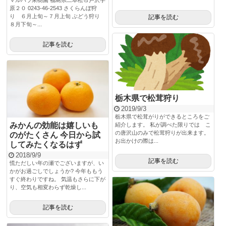
マルハラ果樹園 福島県二本松市戸沢字
原２０ 0243-46-2543 さくらんぼ狩
り ６月上旬～７月上旬 ぶどう狩り
記事を読む
８月下旬～...
記事を読む
栃木県で松茸狩り
2019/9/3
栃木県で松茸がりができるところをご
みかんの効能は嬉しいも
紹介します。 私が調べた限りでは こ
の唐沢山のみで松茸狩りが出来ます。
のがたくさん 今日から試
お出かけの際は...
してみたくなるはず
2018/9/9
記事を読む
慌ただしい年の瀬でございますが、い
かがお過ごしでしょうか? 今年ももう
すぐ終わりですね。 気温もさらに下が
り、空気も相変わらず乾燥し...
記事を読む