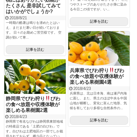
つやストーブのありがたさが身に染み
たくさん 是非試してみて
る今日この頃ですが、い...
はいかがでしょうか?
2018/8/21
記事を読む
一時期の酷暑は鳴りを潜めたとはい
え、まだまだ暑い日が続いておりま
す。 日々のお勤めご苦労様です。 空
調が効いて寒...
記事を読む
兵庫県でびわ狩り
びわ
の食べ放題や収穫体験が
楽しめる果樹園4選
2018/4/23
兵庫県は、北は日本海、南は瀬戸内海
静岡県でびわ狩り
びわ
に面し、また、県土のほぼ中央を中国
山地が横断し、変化に富んだ地形、気
の食べ放題や収穫体験が
候を有しており多様な自然条件の...
楽しめる果樹園2選
2018/4/23
記事を読む
静岡県で有名なびわは静岡県東部地域
の特産品である「土肥の白びわ」で
す。白びわは土肥地区の一部でしか栽
培されておらず、稀少品となってい...