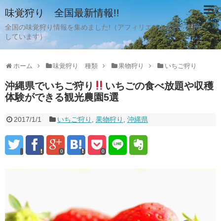
味覚狩り 全国最新情報!!
全国の味覚狩り情報を集めました!（アフィリエイト広告を利用
しています）
ホーム
味覚狩り 種類
果物狩り
いちご狩り
沖縄県でいちご狩り
いちごの食べ放題や収穫
体験ができる観光農園5選
2017/1/1
いちご狩り
,
果物狩り
,
沖縄県
0
0