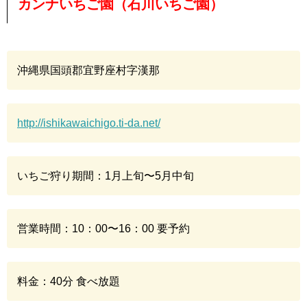
カンナいちご園（石川いちご園）
沖縄県国頭郡宜野座村字漢那
http://ishikawaichigo.ti-da.net/
いちご狩り期間：1月上旬〜5月中旬
営業時間：10：00〜16：00 要予約
料金：40分 食べ放題