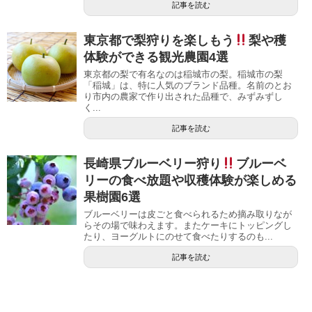
記事を読む
東京都で梨狩りを楽しもう
梨や穫
体験ができる観光農園4選
東京都の梨で有名なのは稲城市の梨。稲城市の梨
「稲城」は、特に人気のブランド品種。名前のとお
り市内の農家で作り出された品種で、みずみずし
く...
記事を読む
長崎県ブルーベリー狩り
ブルーベ
リーの食べ放題や収穫体験が楽しめる
果樹園6選
ブルーベリーは皮ごと食べられるため摘み取りなが
らその場で味わえます。またケーキにトッピングし
たり、ヨーグルトにのせて食べたりするのも...
記事を読む