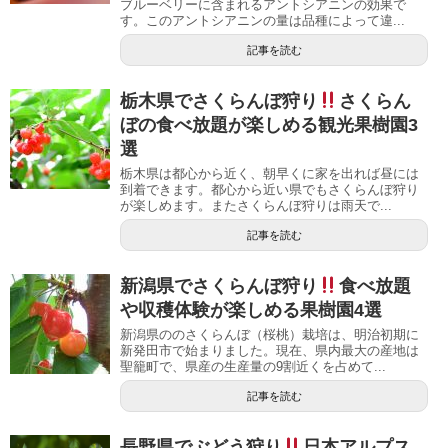
ブルーベリーに含まれるアントシアニンの効果で
す。このアントシアニンの量は品種によって違...
記事を読む
栃木県でさくらんぼ狩り
さくらん
ぼの食べ放題が楽しめる観光果樹園3
選
栃木県は都心から近く、朝早くに家を出れば昼には
到着できます。都心から近い県でもさくらんぼ狩り
が楽しめます。またさくらんぼ狩りは雨天で...
記事を読む
新潟県でさくらんぼ狩り
食べ放題
や収穫体験が楽しめる果樹園4選
新潟県ののさくらんぼ（桜桃）栽培は、明治初期に
新発田市で始まりました。現在、県内最大の産地は
聖籠町で、県産の生産量の9割近くを占めて...
記事を読む
長野県でぶどう狩り
日本アルプス