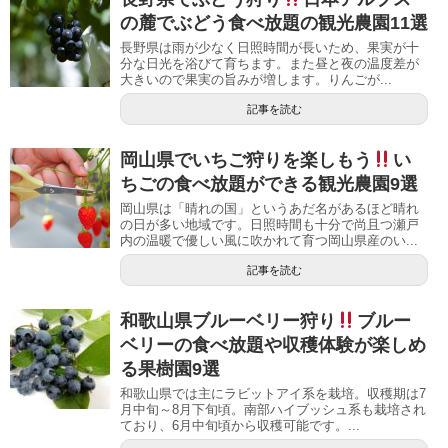
の麓でぶどう食べ放題の観光農園11選
長野県は雨が少なく日照時間が長いため、果実が十
分な日光を浴びて育ちます。また昼と夜の温度差が
大きいので果実の旨みが増します。りんごが...
記事を読む
岡山県でいちご狩りを楽しもう
い
ちごの食べ放題ができる観光農園9選
岡山県は「晴れの国」というあだ名があるほど晴れ
の日が多い地域です。日照時間も十分で尚且つ瀬戸
内の温暖で優しい風に吹かれて育つ岡山県産のい...
記事を読む
和歌山県ブルーベリー狩り
ブルー
ベリーの食べ放題や収穫体験が楽しめ
る果樹園9選
和歌山県では主にラビットアイ系を栽培。収穫期は7
月中旬～8月下旬頃。南部ハイブッシュ系も栽培され
ており、6月中旬頃から収穫可能です。...