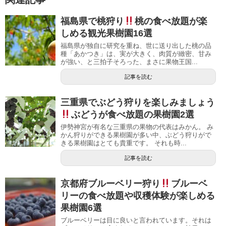
福島県で桃狩り
桃の食べ放題が楽
しめる観光果樹園16選
福島県が独自に研究を重ね、世に送り出した桃の品
種「あかつき」は、実が大きく、肉質が緻密、甘み
が強い、と三拍子そろった、まさに果物王国...
記事を読む
三重県でぶどう狩りを楽しみましょう
ぶどうが食べ放題の果樹園2選
伊勢神宮が有名な三重県の果物の代表はみかん。 み
かん狩りができる果樹園が多い中、ぶどう狩りがで
きる果樹園はとても貴重です。 それも時...
記事を読む
京都府ブルーベリー狩り
ブルーベ
リーの食べ放題や収穫体験が楽しめる
果樹園6選
ブルーベリーは目に良いと言われています。それは