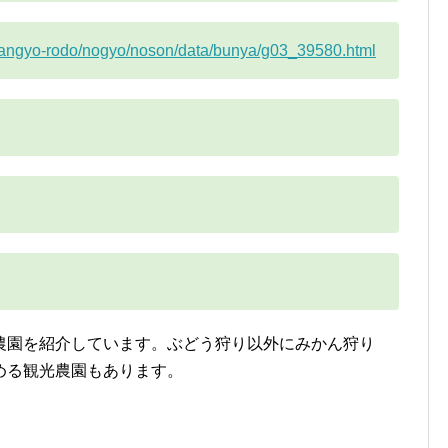
/sangyo-rodo/nogyo/noson/data/bunya/g03_39580.html
農園を紹介しています。ぶどう狩り以外にみかん狩り
める観光農園もあります。