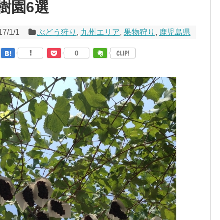
樹園6選
17/1/1
ぶどう狩り
,
九州エリア
,
果物狩り
,
鹿児島県
0
CLIP!