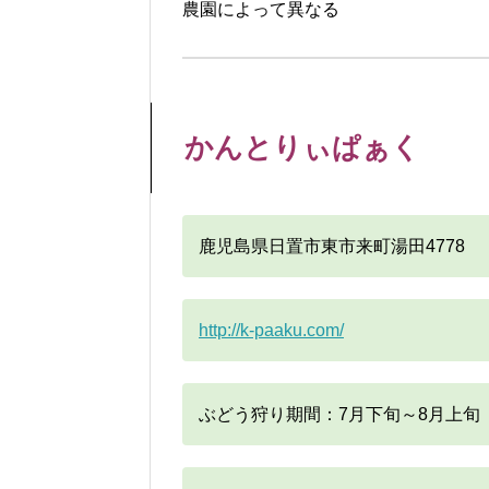
農園によって異なる
かんとりぃぱぁく
鹿児島県日置市東市来町湯田4778
http://k-paaku.com/
ぶどう狩り期間：7月下旬～8月上旬