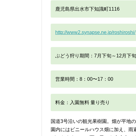
鹿児島県出水市下知識町1116
http://www2.synapse.ne.jp/roshiroshi/
ぶどう狩り期間：7月下旬～12月下
営業時間：8：00〜17：00
料金：入園無料 量り売り
国道3号沿いの観光果樹園。畑が平地
園内にはビニールハウス畑に加え、雨