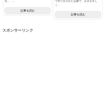
水」、...
で作り出された品種で、みずみずし
く...
記事を読む
記事を読む
スポンサーリンク