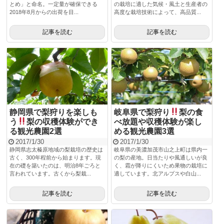
とめ」と命名。一定量が確保できる
の栽培に適した気候・風土と生産者の
2018年8月からの出荷を目...
高度な栽培技術によって、高品質...
記事を読む
記事を読む
静岡県で梨狩りを楽しも
岐阜県で梨狩り
梨の食
う
梨の収穫体験ができ
べ放題や収穫体験が楽し
る観光農園2選
める観光農園3選
2017/1/30
2017/1/30
静岡県志太榛原地域の梨栽培の歴史は
岐阜県の美濃加茂市山之上町は県内一
古く、300年程前から始まります。現
の梨の産地。日当たりや風通しいが良
在の礎を築いたのは、明治8年ごろと
く、霜が降りにくいため果物の栽培に
言われています。古くから梨栽...
適しています。北アルプスや白山...
記事を読む
記事を読む