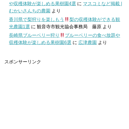
や収穫体験が楽しめる果樹園4選
に
マスコミなど掲載 |
むかいさんちの農園
より
香川県で梨狩りを楽しもう
梨の収穫体験ができる観
光農園1選
に
観音寺市観光協会事務局 藤原
より
長崎県ブルーベリー狩り
ブルーベリーの食べ放題や
収穫体験が楽しめる果樹園6選
に
広津農園
より
スポンサーリンク