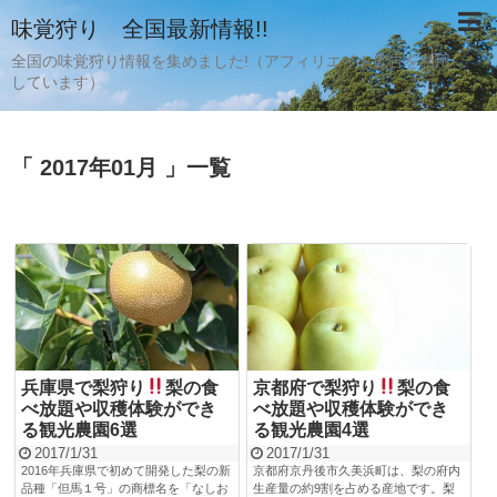
味覚狩り 全国最新情報!!
全国の味覚狩り情報を集めました!（アフィリエイト広告を利用
しています）
「 2017年01月 」一覧
兵庫県で梨狩り
梨の食
京都府で梨狩り
梨の食
べ放題や収穫体験ができ
べ放題や収穫体験ができ
る観光農園6選
る観光農園4選
2017/1/31
2017/1/31
2016年兵庫県で初めて開発した梨の新
京都府京丹後市久美浜町は、梨の府内
品種「但馬１号」の商標名を「なしお
生産量の約9割を占める産地です。梨