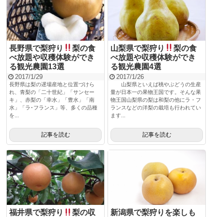
長野県で梨狩り
梨の食
山梨県で梨狩り
梨の食
べ放題や収穫体験ができ
べ放題や収穫体験ができ
る観光農園13選
る観光農園4選
2017/1/29
2017/1/26
長野県は梨の遅場産地と位置づけら
山梨県といえば桃やぶどうの生産
れ、青梨の「二十世紀」「サンセー
量が日本一の果物王国です。そんな果
キ」、赤梨の「幸水」「豊水」「南
物王国山梨県の梨は和梨の他にラ・フ
水」「ラ･フランス」等、多くの品種
ランスなどの洋梨の栽培も行われてい
を...
ます...
記事を読む
記事を読む
福井県で梨狩り
梨の収
新潟県で梨狩りを楽しも