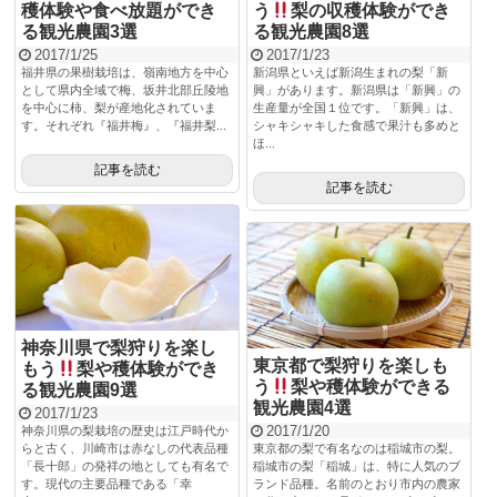
穫体験や食べ放題ができ
う
梨の収穫体験ができ
る観光農園3選
る観光農園8選
2017/1/25
2017/1/23
福井県の果樹栽培は、嶺南地方を中心
新潟県といえば新潟生まれの梨「新
として県内全域で梅、坂井北部丘陵地
興」があります。新潟県は「新興」の
を中心に柿、梨が産地化されていま
生産量が全国１位です。「新興」は、
す。それぞれ『福井梅』、『福井梨...
シャキシャキした食感で果汁も多めと
ほ...
記事を読む
記事を読む
神奈川県で梨狩りを楽し
東京都で梨狩りを楽しも
もう
梨や穫体験ができ
う
梨や穫体験ができる
る観光農園9選
観光農園4選
2017/1/23
2017/1/20
神奈川県の梨栽培の歴史は江戸時代か
らと古く、川崎市は赤なしの代表品種
東京都の梨で有名なのは稲城市の梨。
「長十郎」の発祥の地としても有名で
稲城市の梨「稲城」は、特に人気のブ
す。現代の主要品種である「幸
ランド品種。名前のとおり市内の農家